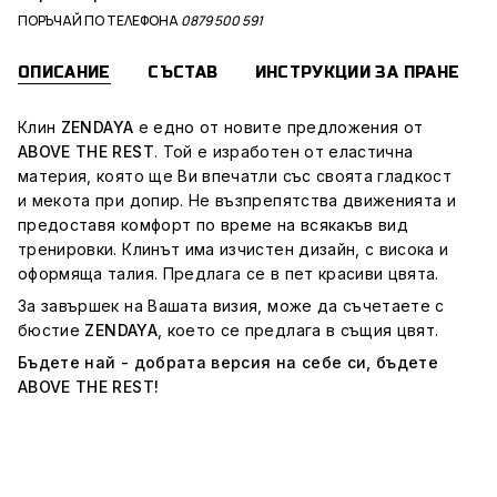
ПОРЪЧАЙ ПО ТЕЛЕФОНА
0879 500 591
ОПИСАНИЕ
СЪСТАВ
ИНСТРУКЦИИ ЗА ПРАНЕ
Клин
ZENDAYA
е едно от новите предложения от
ABOVE THE REST
. Той e изработен от еластична
материя, която ще Ви впечатли със своята гладкост
и мекота при допир. Не възпрепятства движенията и
предоставя комфорт по време на всякакъв вид
тренировки. Клинът има изчистен дизайн, с висока и
оформяща талия. Предлага се в пет красиви цвята.
За завършек на Вашата визия, може да съчетаете с
бюстие
ZENDAYA
, което се предлага в същия цвят.
Бъдете най - добрата версия на себе си, бъдете
ABOVE THE REST!