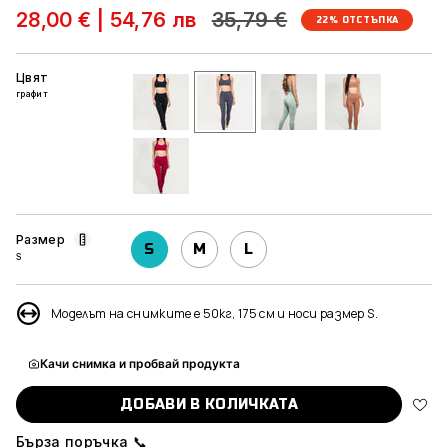
Редовна
28,00 €
|
54,76 лв
35,79 €
22%
ОТСТЪПКА
цена
Цвят
графит
черен
графит
мента
светло-
кафяв
тъмно-
розов
Размер
S
M
L
S
Моделът на снимките е 50кг, 175 см и носи размер S.
Качи снимка и пробвай продукта
ДОБАВИ В КОЛИЧКАТА
Бърза поръчка 📞