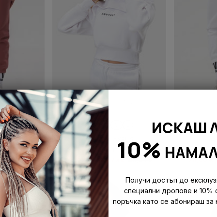
ИСКАШ 
L
XS
S
M
L
X
10%
XEL
горнище AXEL 2
до
НАМАЛ
а
бял
в
38,34 €
30,00 €
|
58,67 лв
38,34 €
26,00 €
|
Получи достъп до ексклуз
-22%
-22%
специални дропове и 10% 
поръчка като се абонираш за