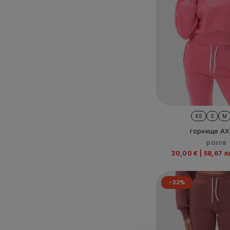
XS
S
M
горнище AX
розов
30,00 €
|
58,67 л
-32%