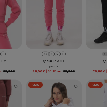
L
XS
S
M
L
X
EL 2
долнище AXEL
до
розов
в
38,34 €
26,00 €
|
50,85 лв
38,34 €
26,00 €
|
-22%
-32%