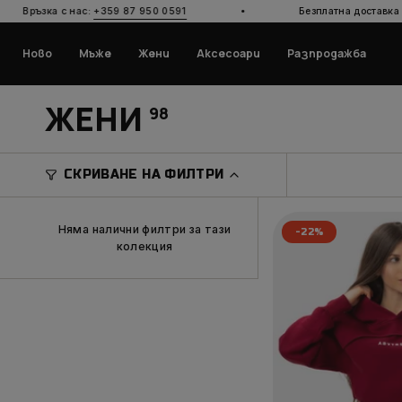
Прескочи
·
:
+359 87 950 0591
Безплатна доставка над 80
€
към
съдържанието
Ново
Мъже
Жени
Аксесоари
Разпродажба
ЖЕНИ
98
СКРИВАНЕ НА ФИЛТРИ
Няма налични филтри за тази
-22%
колекция