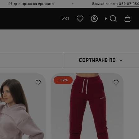
·
·
о на връщане
Връзка с нас:
+359 87 950 0591
Блог
Акаунт
Търсене
СОРТИРА
СОРТИРАНЕ ПО
ПО
-32%