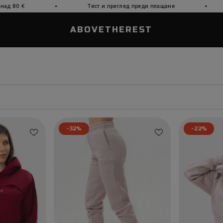
·
·
Тест и преглед преди плащане
14 дни прав
ABOVETHEREST
-32%
-22%