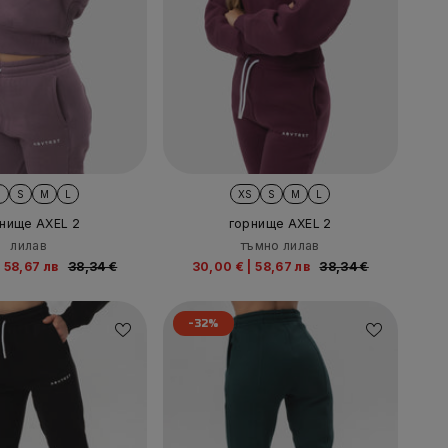
S
S
M
L
XS
S
M
L
нище AXEL 2
горнище AXEL 2
лилав
тъмно лилав
|
58,67 лв
38,34 €
30,00 €
|
58,67 лв
38,34 €
-32%