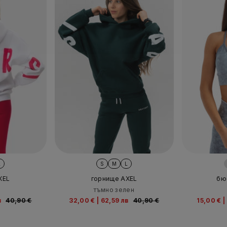
L
S
M
L
XEL
горнище AXEL
бю
тъмно зелен
в
40,90 €
32,00 €
|
62,59 лв
40,90 €
15,00 €
|