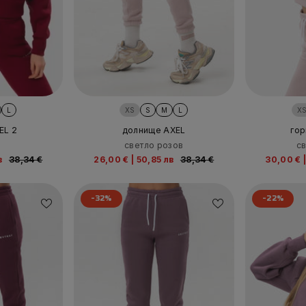
L
XS
S
M
L
X
EL 2
долнище AXEL
гор
светло розов
с
в
38,34 €
26,00 €
|
50,85 лв
38,34 €
30,00 €
-32%
-22%