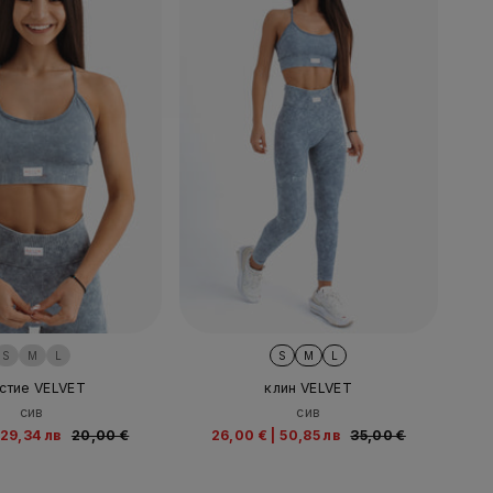
S
M
L
S
M
L
стие VELVET
клин VELVET
сив
сив
29,34 лв
20,00 €
26,00 €
|
50,85 лв
35,00 €