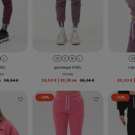
L
XS
S
M
L
X
XEL
долнище AXEL
гор
ав
лилав
в
38,34 €
26,00 €
|
50,85 лв
38,34 €
30,00 €
-32%
-32%