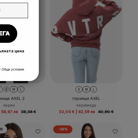
ЕГА
пълната цена
 Общи условия.
S
S
M
L
S
M
L
нище AXEL 2
горнище AXEL
черен
керемида
|
58,67 лв
38,34 €
32,00 €
|
62,59 лв
40,90 €
НО
-26%