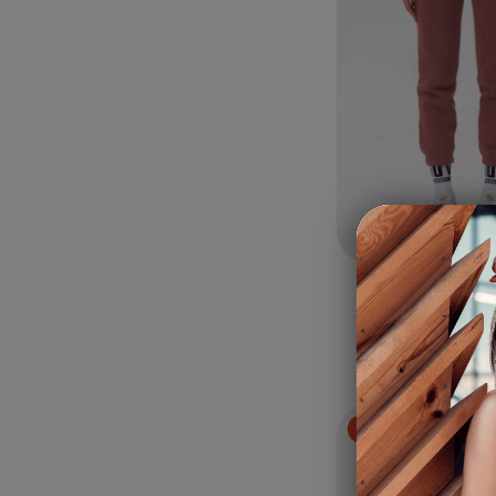
XS
S
M
долнище A
керемид
26,00 €
|
50,85 л
-22%