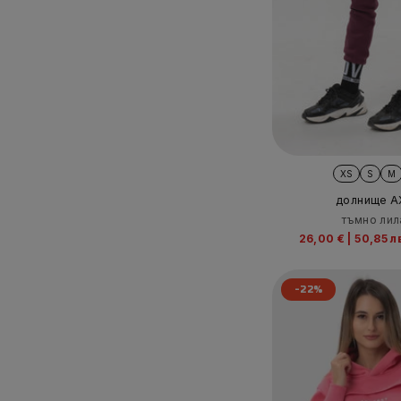
XS
S
M
долнище A
тъмно лил
26,00 €
|
50,85 л
-22%