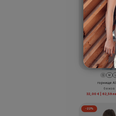
S
M
горнище A
бежов
32,00 €
|
62,59 л
-22%