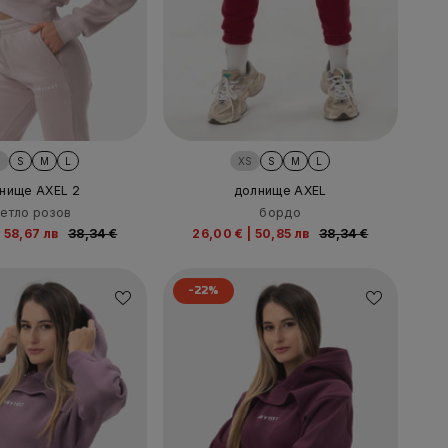
S
S
M
L
XS
S
M
L
нище AXEL 2
долнище AXEL
ветло розов
бордо
|
58,67 лв
38,34 €
26,00 €
|
50,85 лв
38,34 €
-22%