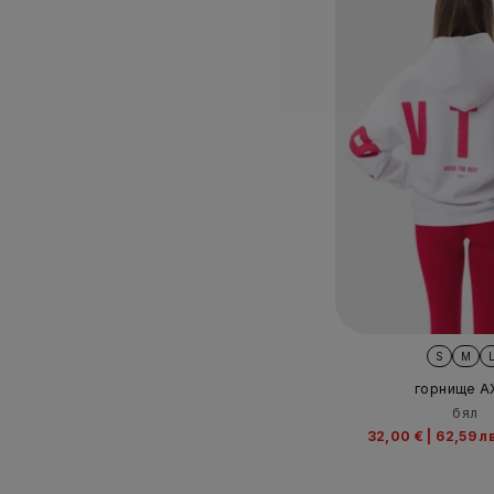
S
M
горнище A
бял
32,00 €
|
62,59 л