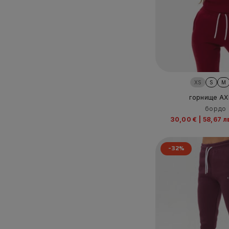
XS
S
M
горнище AX
бордо
30,00 €
|
58,67 л
-32%