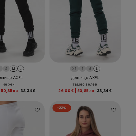
S
S
M
L
XS
S
M
L
лнище AXEL
долнище AXEL
черен
тъмно зелен
50,85 лв
38,34 €
26,00 €
|
50,85 лв
38,34 €
-22%