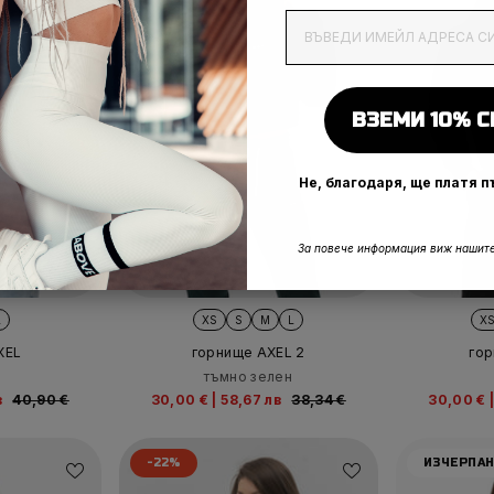
EmailAddress
ВЗЕМИ 10% С
Не, благодаря, ще платя 
За повече информация виж нашите
L
XS
S
M
L
X
XEL
горнище AXEL 2
гор
тъмно зелен
в
40,90 €
30,00 €
|
58,67 лв
38,34 €
30,00 €
-22%
ИЗЧЕРПА