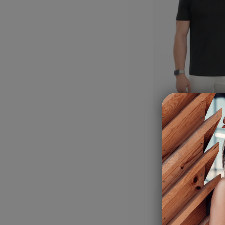
S
M
L
тениска CO
черен
20,00 €
|
39,12 л