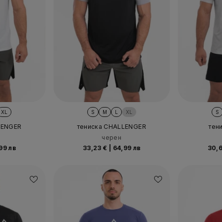
XL
S
M
L
XL
S
LENGER
тениска CHALLENGER
тен
черен
99 лв
33,23 €
|
64,99 лв
30,