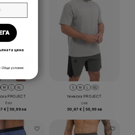
ЕГА
пълната цена
 Общи условия.
M
L
XL
S
M
L
XL
иска PROJECT
тениска PROJECT
бял
сив
67 €
|
59,99 лв
30,67 €
|
59,99 лв