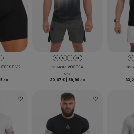
L
S
M
L
XL
S
HEREST V.2
тениска VORTEX
тен
сив
5 лв
30,67 €
|
59,99 лв
33,