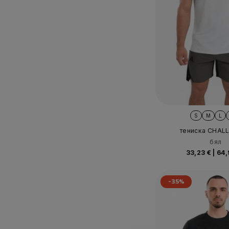
S
M
L
тениска CHAL
бял
33,23 €
|
64,
-35%