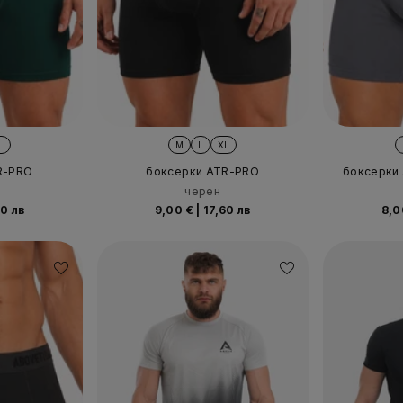
L
M
L
XL
R-PRO
боксерки ATR-PRO
боксерки
черен
0 лв
9,00 €
|
17,60 лв
8,0