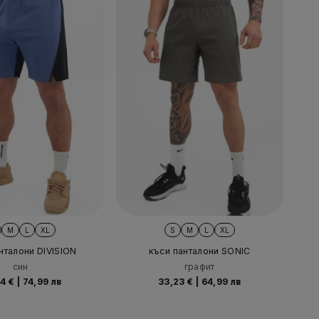
M
L
XL
S
M
L
XL
нталони DIVISION
къси панталони SONIC
син
графит
34 €
|
74,99 лв
33,23 €
|
64,99 лв