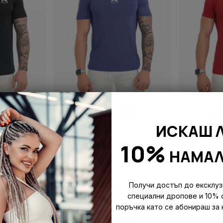
ИСКАШ 
XL
S
M
L
XL
S
10%
MBAT
тениска FLEX PRO
тен
НАМАЛ
син
в
30,67 €
33,23 €
|
64,99 лв
33,
Получи достъп до ексклуз
специални дропове и 10% 
поръчка като се абонираш за