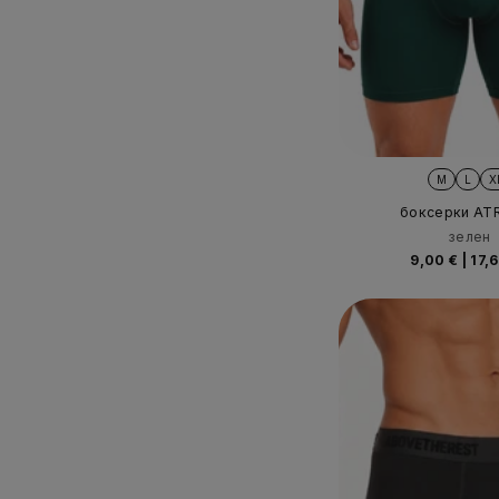
M
L
X
боксерки AT
зелен
9,00 €
|
17,6