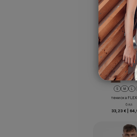
S
M
L
тениска FLE
бял
33,23 €
|
64,