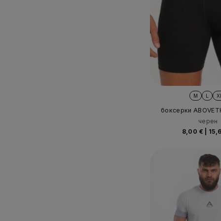
M
L
X
боксерки ABOVET
черен
8,00 €
|
15,6