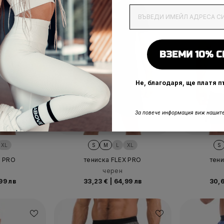
EmailAddress
ВЗЕМИ 10% С
Не, благодаря, ще платя 
За повече информация виж нашите
XL
S
M
L
XL
S
X PRO
тениска FLEX PRO
тен
черен
99 лв
33,23 €
|
64,99 лв
30,