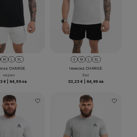
M
L
XL
S
M
L
XL
иска CHARGE
тениска CHARGE
черен
бял
23 €
|
64,99 лв
33,23 €
|
64,99 лв