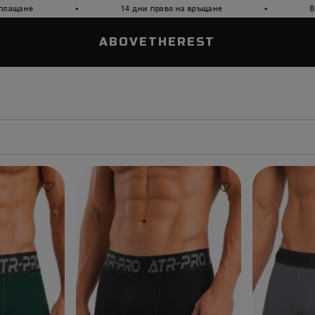
·
·
14 дни право на връщане
Връзка с нас:
+359 8
ABOVETHEREST