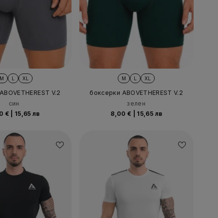
M
L
XL
M
L
XL
 ABOVETHEREST V.2
боксерки ABOVETHEREST V.2
син
зелен
0 €
|
15,65 лв
8,00 €
|
15,65 лв