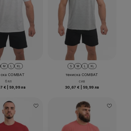
M
L
XL
S
M
L
XL
иска COMBAT
тениска COMBAT
бял
сив
67 €
|
59,99 лв
30,67 €
|
59,99 лв