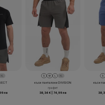
XL
S
M
L
XL
S
OJECT
къси панталони DIVISION
къси па
графит
99 лв
38,34 €
|
74,99 лв
38,