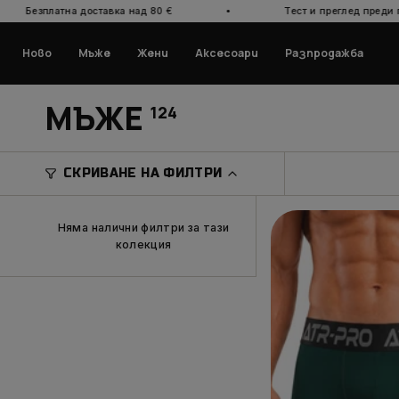
Прескочи
·
тавка над 80
€
Тест и преглед преди плащане
към
съдържанието
Ново
Мъже
Жени
Аксесоари
Разпродажба
МЪЖЕ
124
СКРИВАНЕ НА ФИЛТРИ
Няма налични филтри за тази
колекция