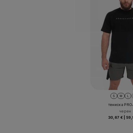
S
M
L
тениска PR
черен
30,67 €
|
59,