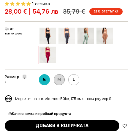
1 отзива
Редовна
28,00 €
|
54,76 лв
35,79 €
22%
ОТСТЪПКА
цена
Цвят
тъмно розов
черен
графит
мента
светло-
кафяв
тъмно-
розов
Размер
S
M
L
S
Моделът на снимките е 50кг, 175 см и носи размер S.
Качи снимка и пробвай продукта
ДОБАВИ В КОЛИЧКАТА