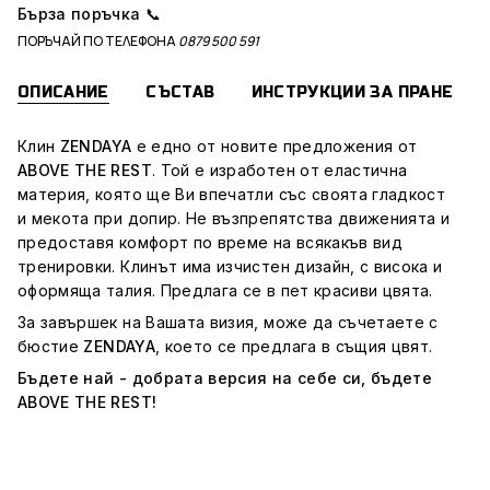
Бърза поръчка 📞
ПОРЪЧАЙ ПО ТЕЛЕФОНА
0879 500 591
ОПИСАНИЕ
СЪСТАВ
ИНСТРУКЦИИ ЗА ПРАНЕ
Клин
ZENDAYA
е едно от новите предложения от
ABOVE THE REST
. Той e изработен от еластична
материя, която ще Ви впечатли със своята гладкост
и мекота при допир. Не възпрепятства движенията и
предоставя комфорт по време на всякакъв вид
тренировки. Клинът има изчистен дизайн, с висока и
оформяща талия. Предлага се в пет красиви цвята.
За завършек на Вашата визия, може да съчетаете с
бюстие
ZENDAYA
, което се предлага в същия цвят.
Бъдете най - добрата версия на себе си, бъдете
ABOVE THE REST!