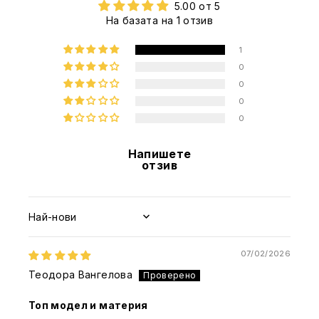
5.00 от 5
На базата на 1 отзив
1
0
0
0
0
Напишете
отзив
Sort by
07/02/2026
Теодора Вангелова
Топ модел и материя