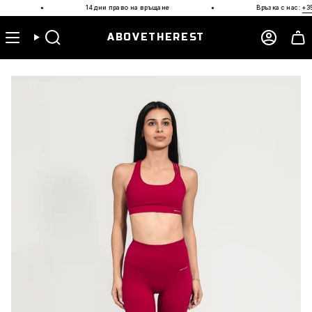
Прескочи
·
·
14 дни право на връщане
Връзка с нас:
+359 87 95
към
съдържанието
ABOVETHEREST
Търсене
Акаун