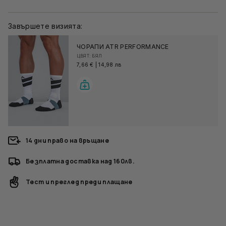
Завършете визията:
ЧОРАПИ ATR PERFORMANCE
ЦВЯТ: БЯЛ
7,66 €
|
14,98 лв
14 дни право на връщане
Безплатна доставка над 160лв.
Тест и преглед преди плащане