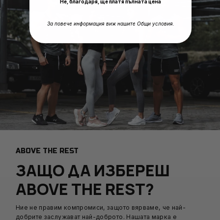
Не, благодаря, ще платя пълната цена
За повече информация виж нашите Общи условия.
ABOVE THE REST
ЗАЩО ДА ИЗБЕРЕШ
ABOVE THE REST?
Ние не правим компромиси, защото вярваме, че най-
добрите заслужават най-доброто. Нашата марка е