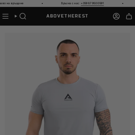
Прескочи
·
·
а връщане
Връзка с нас:
+359 87 950 0591
Бе
към
съдържанието
ABOVETHEREST
Търсене
Акаун