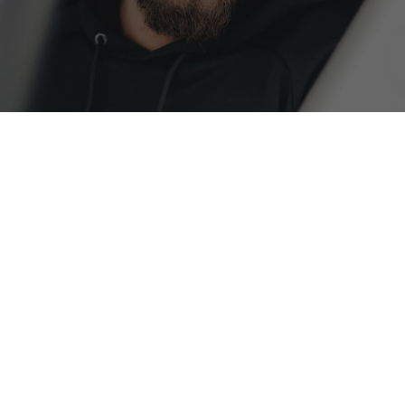
БЮЛЕТИН
АБОНИРАЙ СЕ
Бъди първи! Стани част от нас и получавай ексклузивни
оферти, ранен достъп и специални изненади и бонуси за