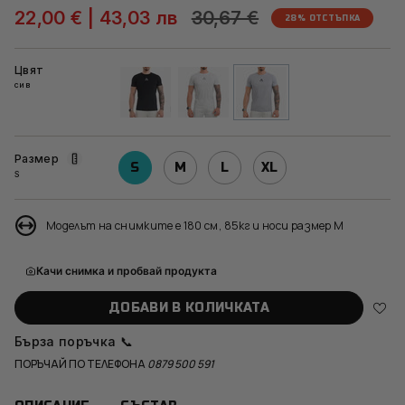
Редовна
22,00 €
|
43,03 лв
30,67 €
28%
ОТСТЪПКА
цена
Цвят
сив
черен
бял
сив
Размер
S
M
L
XL
S
Моделът на снимките е 180 см, 85кг и носи размер M
Качи снимка и пробвай продукта
ДОБАВИ В КОЛИЧКАТА
Бърза поръчка 📞
ПОРЪЧАЙ ПО ТЕЛЕФОНА
0879 500 591