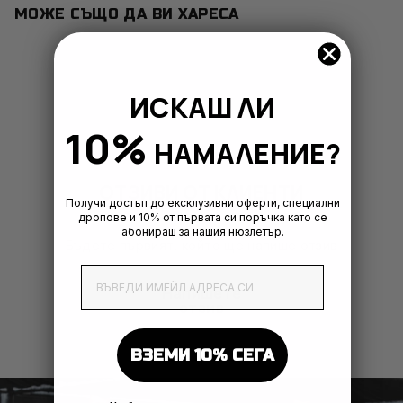
МОЖЕ СЪЩО ДА ВИ ХАРЕСА
ИСКАШ ЛИ
10%
НАМАЛЕНИЕ?
ОТЗИВИ ОТ КЛИЕНТИ
Получи достъп до ексклузивни оферти, специални
дропове и 10% от първата си поръчка като се
абонираш за нашия нюзлетър.
Бъдете първият, който ще напише отзив
EmailAddress
Напишете
отзив
ВЗЕМИ 10% СЕГА