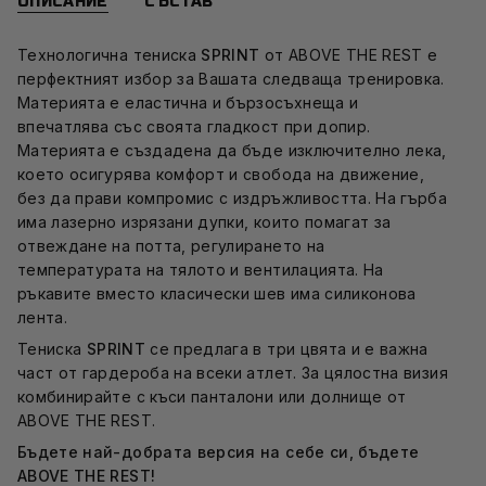
ОПИСАНИЕ
СЪСТАВ
Технологична тениска
SPRINT
от ABOVE THE REST е
перфектният избор за Вашата следваща тренировка.
Материята е еластична и бързосъхнеща и
впечатлява със своята гладкост при допир.
Материята е създадена да бъде изключително лека,
което осигурява комфорт и свобода на движение,
без да прави компромис с издръжливостта. На гърба
има лазерно изрязани дупки, които помагат за
отвеждане на потта, регулирането на
температурата на тялото и вентилацията. На
ръкавите вместо класически шев има силиконова
лента.
Тениска
SPRINT
се предлага в три цвята и е важна
част от гардероба на всеки атлет. За цялостна визия
комбинирайте с къси панталони или долнище от
ABOVE THE REST.
Бъдете най-добрата версия на себе си, бъдете
ABOVE THE REST!