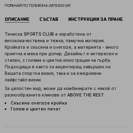
ПОРЪЧАЙ ПО ТЕЛЕФОНА
0879 500 591
ОПИСАНИЕ
СЪСТАВ
ИНСТРУКЦИИ ЗА ПРАНЕ
Тениска
SPORTS CLUB
е изработена от
висококачествена и тежка, памучна материя.
Кройката е скъсена и oversize, а материята - много
приятна и мека при допир. Дизайнът е интересен и
стилен, с голяма и цветна илюстрация на гърба.
Подходяща е както за акцентиращ завършек на
Вашата спортна визия, така и за ежедневни
лайфстайл визии.
За цялостен вид, може да комбинирате с някой от
разнообразните клинове от
ABOVE THE REST
.
Скъсена oversize кройка
Голям и цветен печат