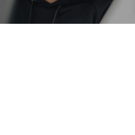
БЮЛЕТИН
АБОНИРАЙ СЕ
Бъди първи! Стани част от нас и получавай ексклузивни
оферти, ранен достъп и специални изненади и бонуси за
лоялни клиенти!