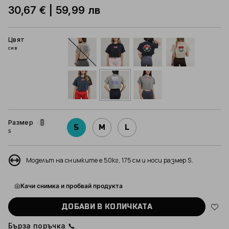
30,67 €
|
59,99 лв
Цвят
сив
екрю
черен
черен
екрю
деним
сив
сив
Размер
S
M
L
S
Моделът на снимките е 50кг, 175 см и носи размер S.
Качи снимка и пробвай продукта
ДОБАВИ В КОЛИЧКАТА
Бърза поръчка 📞