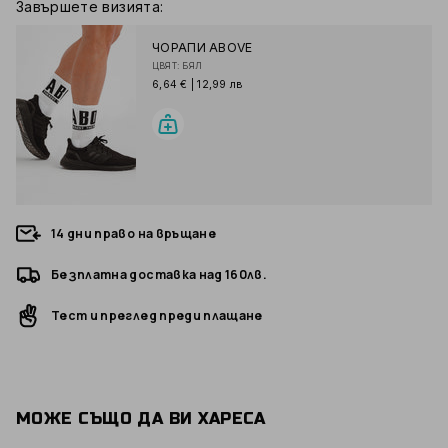
Завършете визията:
ЧОРАПИ ABOVE
ЦВЯТ: БЯЛ
6,64 €
|
12,99 лв
14 дни право на връщане
Безплатна доставка над 160лв.
Тест и преглед преди плащане
МОЖЕ СЪЩО ДА ВИ ХАРЕСА