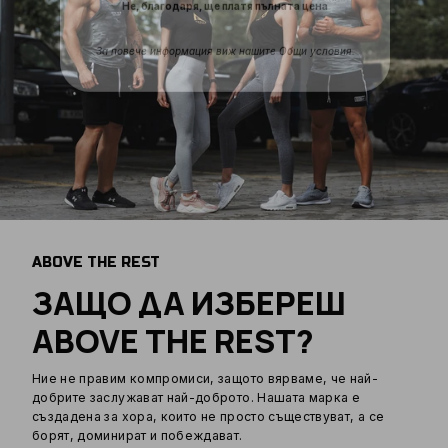
За повече информация виж нашите Общи условия.
ABOVE THE REST
ЗАЩО ДА ИЗБЕРЕШ
ABOVE THE REST?
Ние не правим компромиси, защото вярваме, че най-
добрите заслужават най-доброто. Нашата марка е
създадена за хора, които не просто съществуват, а се
борят, доминират и побеждават.