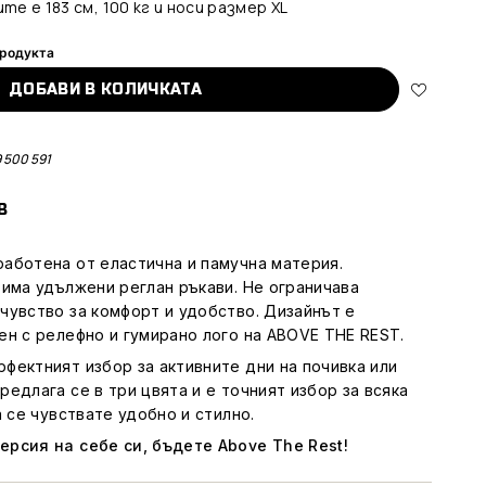
е е 183 см, 100 кг и носи размер XL
продукта
ДОБАВИ В КОЛИЧКАТА
 500 591
В
работена от еластична и памучна материя.
 има удължени реглан ръкави. Не ограничава
чувство за комфорт и удобство. Дизайнът е
ен с релефно и гумирано лого на ABOVE THE REST.
рфектният избор за активните дни на почивка или
едлага се в три цвята и e точният избор за всяка
а се чувствате удобно и стилно.
рсия на себе си, бъдете Above The Rest!