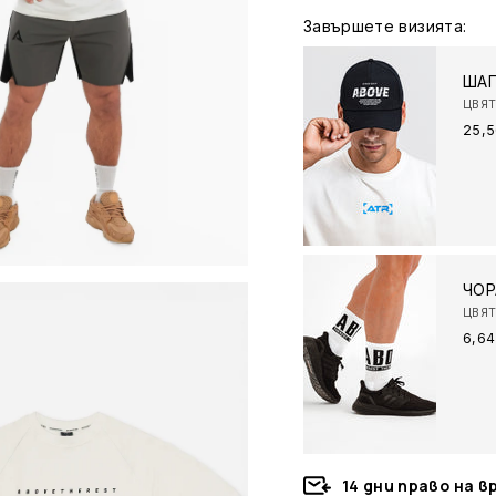
Завършете визията:
ШАП
ЦВЯТ
25,
ЧОР
ЦВЯТ
6,6
14 дни право на 