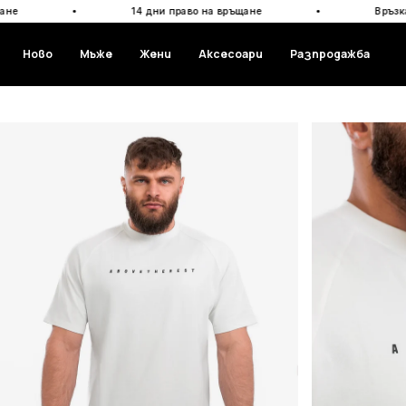
Прескочи
·
·
14 дни право на връщане
Връзка с нас:
+35
към
съдържанието
Ново
Мъже
Жени
Аксесоари
Разпродажба