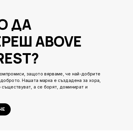
О ДА
ЕРЕШ ABOVE
REST?
компромиси, защото вярваме, че най-добрите
-доброто. Нашата марка е създадена за хора,
 съществуват, а се борят, доминират и
ЧЕ