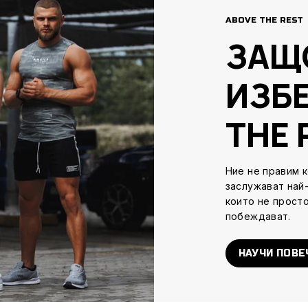
ABOVE THE REST
ЗАЩ
ИЗБ
THE 
Ние не правим 
заслужават най
които не просто
побеждават.
НАУЧИ ПОВЕ