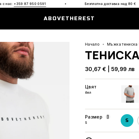
·
·
9 87 950 0591
Безплатна доставка над 80
€
ABOVETHEREST
Начало
Мъжка тениска
ТЕНИСКА
30,67 €
|
59,99 лв
Цвят
бял
сив
Размер
S
S