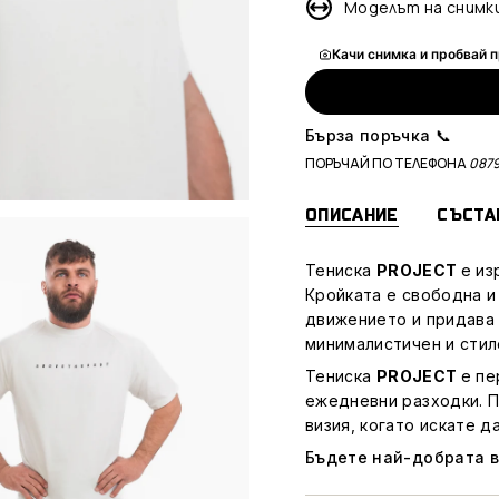
Моделът на снимкит
Качи снимка и пробвай 
Бърза поръчка 📞
ПОРЪЧАЙ ПО ТЕЛЕФОНА
0879
ОПИСАНИЕ
СЪСТА
Тениска
PROJECT
е из
Кройката е свободна и
движението и придава 
минималистичен и стил
Тениска
PROJECT
е пе
ежедневни разходки. Пр
визия, когато искате д
Бъдете най-добрата ве