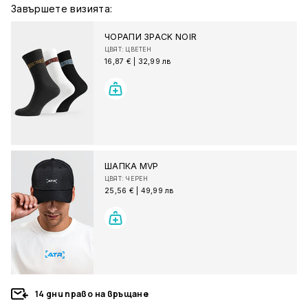
Завършете визията:
ЧОРАПИ 3PACK NOIR
ЦВЯТ: ЦВЕТЕН
16,87 €
|
32,99 лв
ШАПКА MVP
ЦВЯТ: ЧЕРЕН
25,56 €
|
49,99 лв
14 дни право на връщане