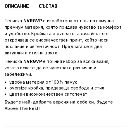
ОПИСАНИЕ
СЪСТАВ
Тениска
NVRGVP
е изработена от плътна памучна
премиум материя, която придава чувство за комфорт
и удобство. Кройката е oversize, а дизайнът е с
открояващ се високачествен принт, който носи
послание и автентичност. Предлага се в два
актуални и стилни цвята.
Тениска
NVRGVP
е точния избор за всяка визия,
когато искате да се чувствате различни и
забележими.
удобна материя от 100% памук
оversize кройка, придаваща свобода и стил
цветен висококачествен ситопечат
Бъдете най-добрата версия на себе си, бъдете
Above The Rest!