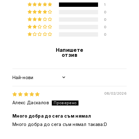
1
0
0
0
0
Напишете
отзив
Sort by
08/02/2026
Алекс Даскалов
Много добра до сега съм нямал
Много добра до сега съм нямал такава:D