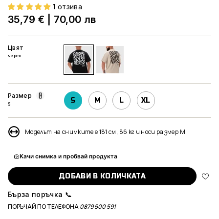
1 отзива
35,79 €
|
70,00 лв
Цвят
черен
черен
екрю
Размер
S
M
L
XL
S
Моделът на снимките е 181 см, 86 кг и носи размер M.
Качи снимка и пробвай продукта
ДОБАВИ В КОЛИЧКАТА
Бърза поръчка 📞
ПОРЪЧАЙ ПО ТЕЛЕФОНА
0879 500 591