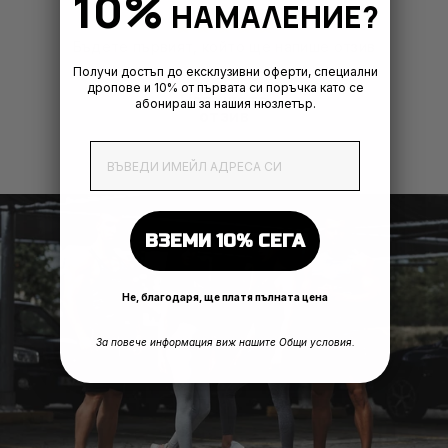
10%
НАМАЛЕНИЕ?
Бъдете първият, който ще напише отзив
Получи достъп до ексклузивни оферти, специални
дропове и 10% от първата си поръчка като се
Напишете
абонираш за нашия нюзлетър.
отзив
EmailAddress
ВЗЕМИ 10% СЕГА
Не, благодаря, ще платя пълната цена
За повече информация виж нашите Общи условия.