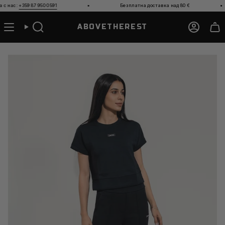
Прескочи
·
·
с:
+359 87 950 0591
Безплатна доставка над 80
€
към
съдържанието
ABOVETHEREST
Търсене
Акаун