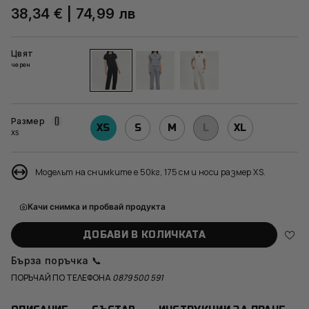
38,34 €
|
74,99 лв
Цвят
черен
черен
светло-
слонова-
сив
кост
Размер
XS
S
M
L
XL
XS
Моделът на снимките е 50кг, 175 см и носи размер XS.
Качи снимка и пробвай продукта
ДОБАВИ В КОЛИЧКАТА
Бърза поръчка 📞
ПОРЪЧАЙ ПО ТЕЛЕФОНА
0879 500 591