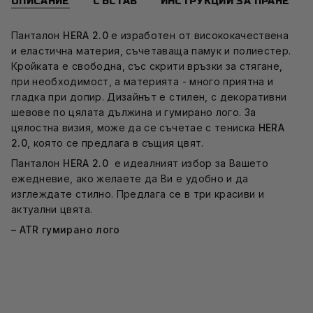
ОПИСАНИЕ
СЪСТАВ
ИНСТРУКЦИИ ЗА ПРАНЕ
Панталон
HERA 2.0
е изработен от висококачествена
и еластична материя, съчетаваща памук и полиестер.
Кройката е свободна, със скрити връзки за стягане,
при необходимост, а материята - много приятна и
гладка при допир. Дизайнът е стилен, с декоративни
шевове по цялата дължина и гумирано лого. За
цялостна визия, може да се съчетае с тениска
HERA
2.0
, която се предлага в същия цвят.
Панталон
HERA 2.0
е идеалният избор за Вашето
ежедневие, ако желаете да Ви е удобно и да
изглеждате стилно. Предлага се в три красиви и
актуални цвята.
– ATR гумирано лого