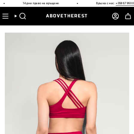
Прескочи
·
14 дни право на връщане
Връзка с нас:
+359 87 950 0591
към
съдържанието
ABOVETHEREST
Търсене
Акаун