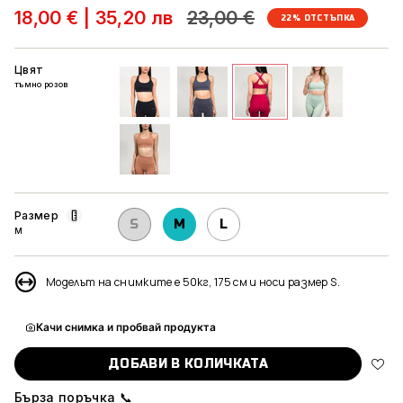
Редовна
18,00 €
|
35,20 лв
23,00 €
22%
ОТСТЪПКА
цена
Цвят
тъмно розов
черен
графит
тъмно-
мента
розов
светло-
кафяв
Размер
S
M
L
M
Моделът на снимките е 50кг, 175 см и носи размер S.
Качи снимка и пробвай продукта
ДОБАВИ В КОЛИЧКАТА
Бърза поръчка 📞