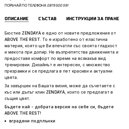
ПОРЪЧАЙ ПО ТЕЛЕФОНА
0879 500 591
ОПИСАНИЕ
СЪСТАВ
ИНСТРУКЦИИ ЗА ПРАНЕ
Бюстие
ZENDAY
A
е едно от новите предложения от
ABOVE THE REST
. То e изработено от еластична
материя, която ще Ви впечатли със своята гладкост
и мекота при допир. Не възпрепятства движенията и
предоставя комфорт по време на всякакъв вид
тренировки. Дизайнът е интересен, с множество
презрамки и се предлага в пет красиви и актуални
цвята.
За завършек на Вашата визия, може да съчетаете с
къс или дълъг клин
ZENDAYA
, които се предлагат в
същия цвят.
Бъдете най - добрата версия на себе си, бъдете
ABOVE THE REST!
вградени подплънки