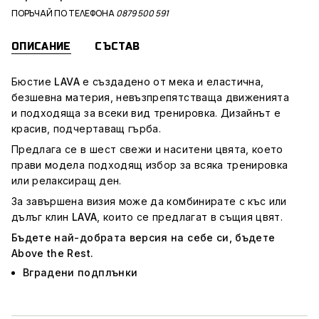
ПОРЪЧАЙ ПО ТЕЛЕФОНА
0879 500 591
ОПИСАНИЕ
СЪСТАВ
Бюстие
LAVA
е създадено от мека и еластична,
безшевна материя, невъзпрепятстваща движенията
и подходяща за всеки вид тренировка. Дизайнът е
красив, подчертаващ гърба.
Предлага се в шест свежи и наситени цвята, което
прави модела подходящ избор за всяка тренировка
или релаксиращ ден.
За завършена визия може да комбинирате с къс или
дълъг клин
LAVA
, които се предлагат в същия цвят.
Бъдете най-добрата версия на себе си, бъдете
Above the Rest.
Вградени подплънки