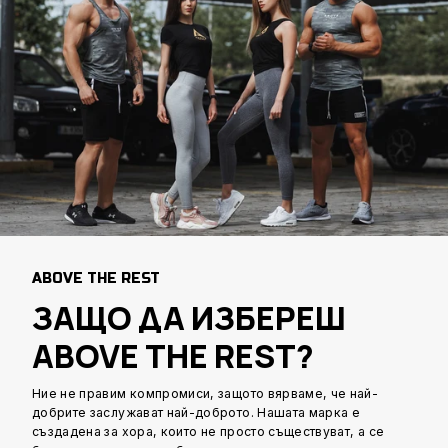
ABOVE THE REST
ЗАЩО ДА ИЗБЕРЕШ
ABOVE THE REST?
Ние не правим компромиси, защото вярваме, че най-
добрите заслужават най-доброто. Нашата марка е
създадена за хора, които не просто съществуват, а се