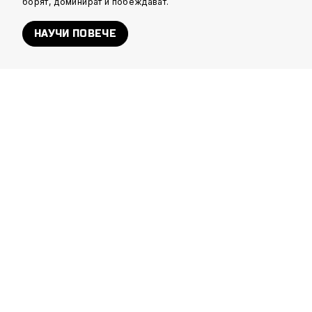
борят, доминират и побеждават.
НАУЧИ ПОВЕЧЕ