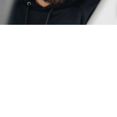
БЮЛЕТИН
АБОНИРАЙ СЕ
Бъди първи! Стани част от нас и получавай ексклузивни
оферти, ранен достъп и специални изненади и бонуси за
лоялни клиенти!