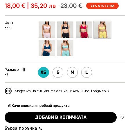
Редовна
18,00 €
|
35,20 лв
23,00 €
22%
ОТСТЪПКА
цена
Цвят
жълт
светло-
черен
тъмно-
жълт
розов
розов
тъмно-
мента
син
Размер
XS
S
M
L
XS
Моделът на снимките е 50кг, 164см и носи размер S.
Качи снимка и пробвай продукта
ДОБАВИ В КОЛИЧКАТА
Бърза поръчка 📞