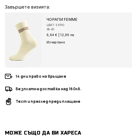
Завършете визията:
ЧОРАПИ FEMME
ЦВЯТ: ЕКРЮ
36-40
6,64 €
|
12,99 лв
Изчерпано
14 дни право на връщане
Безплатна доставка над 160лв.
Тест и преглед преди плащане
МОЖЕ СЪЩО ДА ВИ ХАРЕСА