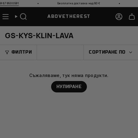
Прескочи
·
·
7 950 0591
Безплатна доставка над 80
€
Те
към
съдържанието
ABOVETHEREST
Търсене
Акаун
GS-KYS-KLIN-LAVA
СОРТИРАН
ФИЛТРИ
СОРТИРАНЕ ПО
ПО
Съжаляваме, тук няма продукти.
НУЛИРАНЕ