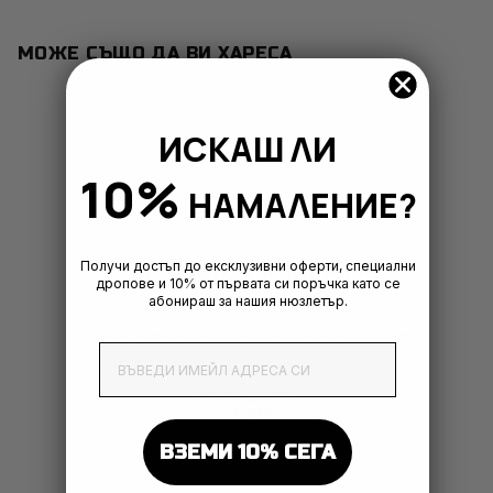
МОЖЕ СЪЩО ДА ВИ ХАРЕСА
ИСКАШ ЛИ
10%
НАМАЛЕНИЕ?
ОТЗИВИ ОТ КЛИЕНТИ
Получи достъп до ексклузивни оферти, специални
дропове и 10% от първата си поръчка като се
абонираш за нашия нюзлетър.
Бъдете първият, който ще напише отзив
EmailAddress
Напишете
отзив
ВЗЕМИ 10% СЕГА