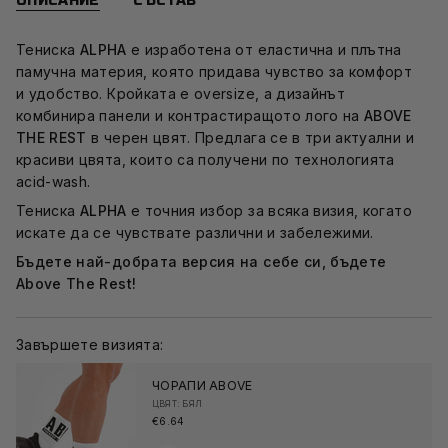
ОПИСАНИЕ
СЪСТАВ
Тениска
ALPHA
е изработена от еластична и плътна
памучна материя, която придава чувство за комфорт
и удобство. Кройката е oversize, а дизайнът
комбинира панели и контрастиращото лого на
ABOVE
THE REST
в черен цвят. Предлага се в три актуални и
красиви цвята, които са получени по технологията
acid-wash.
Тениска
ALPHA
е точния избор за всяка визия, когато
искате да се чувствате различни и забележими.
Бъдете най-добрата версия на себе си, бъдете
Above The Rest!
Завършете визията:
ЧОРАПИ ABOVE
ЦВЯТ: БЯЛ
€6.64