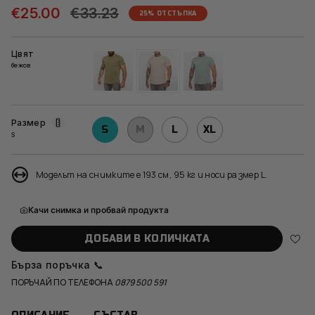
Редовна
€25.00
€33.23
25%
ОТСТЪПКА
цена
Цвят
бежов
зелен
бежов
син
Размер
S
M
L
XL
S
Моделът на снимките е 193 см, 95 кг и носи размер L.
Качи снимка и пробвай продукта
ДОБАВИ В КОЛИЧКАТА
Бърза поръчка 📞
ПОРЪЧАЙ ПО ТЕЛЕФОНА
0879 500 591