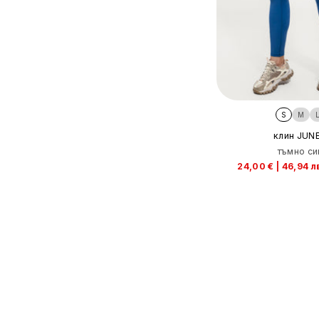
S
M
клин JUN
тъмно си
24,00 €
|
46,94 л