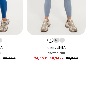
L
S
M
L
EA
клин JUNEA
н
светло син
в
33,23 €
24,00 €
|
46,94 лв
33,23 €