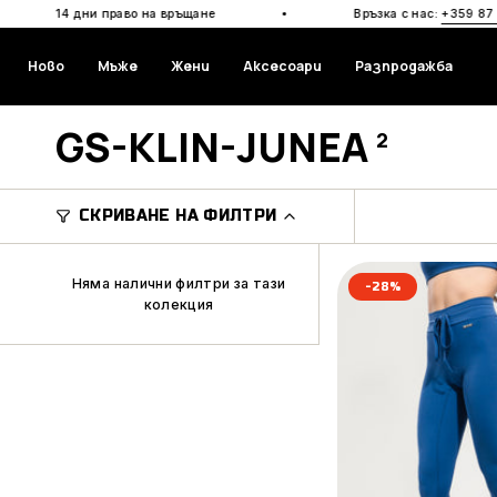
Прескочи
·
 дни право на връщане
Връзка с нас:
+359 87 950 0591
към
съдържанието
Ново
Мъже
Жени
Аксесоари
Разпродажба
GS-KLIN-JUNEA
2
СКРИВАНЕ НА ФИЛТРИ
Няма налични филтри за тази
-28%
колекция