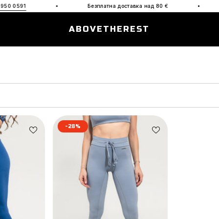
·
·
Безплатна доставка над 80
€
Тест и 
ABOVETHEREST
-28%