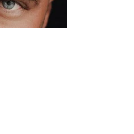
А
Бъди първи! 
оферти, ране