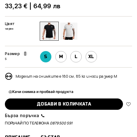
33,23 €
|
64,99 лв
Цвят
черен
черен
бял
Размер
S
M
L
XL
S
Моделът на снимките е 180 см, 85 кг и носи размер М
Качи снимка и пробвай продукта
ДОБАВИ В КОЛИЧКАТА
Бърза поръчка 📞
ПОРЪЧАЙ ПО ТЕЛЕФОНА
0879 500 591