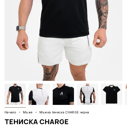
Начало
Мъже
Мъжка тениска CHARGE черна
ТЕНИСКА CHARGE